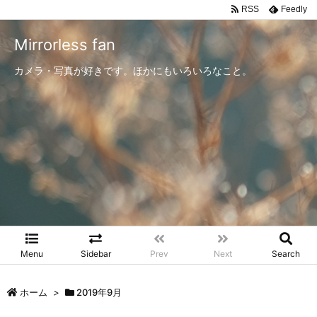
RSS
Feedly
Mirrorless fan
カメラ・写真が好きです。ほかにもいろいろなこと。
Menu
Sidebar
Prev
Next
Search
ホーム
>
2019年9月