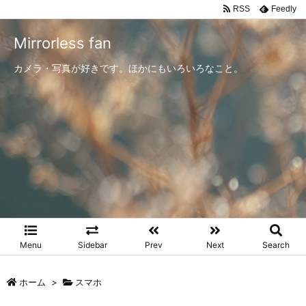
RSS
Feedly
Mirrorless fan
カメラ・写真が好きです。ほかにもいろいろなこと。
Menu
Sidebar
Prev
Next
Search
ホーム
>
スマホ