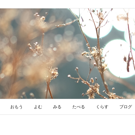
おもう
よむ
みる
たべる
くらす
ブログ