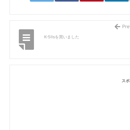
Pre
K-5IIsを買いました
スポ