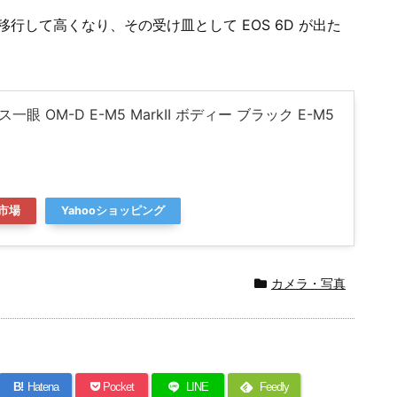
上級に移行して高くなり、その受け皿として EOS 6D が出た
一眼 OM-D E-M5 MarkII ボディー ブラック E-M5
市場
Yahooショッピング
カメラ・写真
B!
Hatena
Pocket
LINE
Feedly