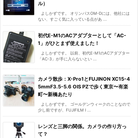
ル）
よしかずです。 オリンパスOM-Dには、他社には
ない、すごく気に入っている点があ ...
初代E-M1のACアダプターとして「AC-
1」がひとまず使えました！
よしかずです。 以前、初代E-M1のACアダプター
「AC-3」が手に入らないとい ...
カメラ散歩：X-Pro1とFUJINON XC15-4
5mmF3.5-5.6 OIS PZで歩く東京〜有楽
町〜新橋あたり
よしかずです。 ゴールデンウィークのことなので
少し前ですが、FUJIFILM I ...
レンズと三脚の関係。カメラの作り方っ
て？