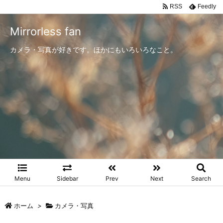
RSS
Feedly
Mirrorless fan
カメラ・写真が好きです。ほかにもいろいろなこと。
Menu
Sidebar
Prev
Next
Search
ホーム
>
カメラ・写真