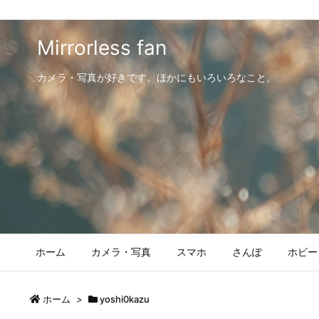
Mirrorless fan
カメラ・写真が好きです。ほかにもいろいろなこと。
ホーム
カメラ・写真
スマホ
さんぽ
ホビー
ホーム
>
yoshi0kazu